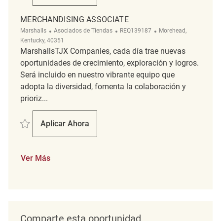
MERCHANDISING ASSOCIATE
Categoría
ReqId
Ubicación
Marshalls
Asociados de Tiendas
REQ139187
Morehead,
Kentucky, 40351
MarshallsTJX Companies, cada día trae nuevas
oportunidades de crecimiento, exploración y logros.
Será incluido en nuestro vibrante equipo que
adopta la diversidad, fomenta la colaboración y
prioriz...
Salvar Merchandising Associate REQ139187
Aplicar Ahora
Merchandising Associate
Ver Más
Comparte esta oportunidad