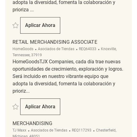
adopta la diversidad, fomenta la colaboración y
prioriza ...
Salvar Merchandising Associate REQ113883
Aplicar Ahora
Merchandising Associate
RETAIL MERCHANDISING ASSOCIATE
Categoría
ReqId
Ubicación
HomeGoods
Asociados de Tiendas
REQ64033
Knoxville,
Tennessee, 37919
HomeGoodsTJX Companies, cada día trae nuevas
oportunidades de crecimiento, exploración y logros.
Será incluido en nuestro vibrante equipo que
adopta la diversidad, fomenta la colaboración y
prioriz...
Salvar Retail Merchandising Associate REQ64033
Aplicar Ahora
Retail Merchandising Associate
MERCHANDISING
Categoría
ReqId
Ubicación
TJ Maxx
Asociados de Tiendas
REQ117293
Chesterfield,
Míchigan, 48051