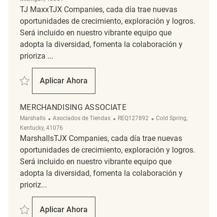
TJ MaxxTJX Companies, cada día trae nuevas
oportunidades de crecimiento, exploración y logros.
Será incluido en nuestro vibrante equipo que
adopta la diversidad, fomenta la colaboración y
prioriza ...
Salvar Merchandising REQ117293
Aplicar Ahora
Merchandising
MERCHANDISING ASSOCIATE
Categoría
ReqId
Ubicación
Marshalls
Asociados de Tiendas
REQ127892
Cold Spring,
Kentucky, 41076
MarshallsTJX Companies, cada día trae nuevas
oportunidades de crecimiento, exploración y logros.
Será incluido en nuestro vibrante equipo que
adopta la diversidad, fomenta la colaboración y
prioriz...
Salvar Merchandising Associate REQ127892
Aplicar Ahora
Merchandising Associate