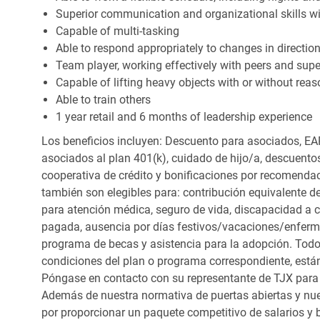
Superior communication and organizational skills wit
Capable of multi-tasking
Able to respond appropriately to changes in directio
Team player, working effectively with peers and supe
Capable of lifting heavy objects with or without r
Able to train others
1 year retail and 6 months of leadership experience
Los beneficios incluyen: Descuento para asociados, EAP
asociados al plan 401(k), cuidado de hijo/a, descuento
cooperativa de crédito y bonificaciones por recomendac
también son elegibles para: contribución equivalente d
para atención médica, seguro de vida, discapacidad a c
pagada, ausencia por días festivos/vacaciones/enfer
programa de becas y asistencia para la adopción. Todo
condiciones del plan o programa correspondiente, está
Póngase en contacto con su representante de TJX para
Además de nuestra normativa de puertas abiertas y nue
por proporcionar un paquete competitivo de salarios y 