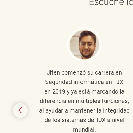
Escuche lo
onante
Jiten
comenzó su carrera en
en
Seguridad informática en TJX
ivo en
en 2019 y ya está marcando la
la
diferencia en múltiples funciones,
 con
al ayudar a mantener
la integridad
tes
de los sistemas de TJX a nivel
te en
mundial.