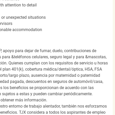
h attention to detail
n or unexpected situations
rvisors
easonable accommodation
, apoyo para dejar de fumar, duelo, contribuciones de
s para &teléfonos celulares, seguro legal y para &mascotas,
ión. Quienes cumplan con los requisitos de servicio u horas
el plan 401(k), cobertura médica/dental/óptica, HSA, FSA
orto/largo plazo, ausencia por maternidad o paternidad
medad pagada, descuentos en seguros de automóvil/casa,
s los beneficios se proporcionan de acuerdo con las
n sujetos a estas y pueden cambiar periódicamente.
 obtener más información.
stro entorno de trabajo alentador, también nos esforzamos
beneficios. TJX considera a todos los aspirantes de empleo