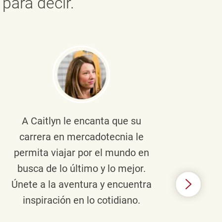
para decir.
A Caitlyn
le encanta que su
Braul
carrera en mercadotecnia le
pers
permita viajar por el mundo en
ento
busca de lo último y lo mejor.
lid
Únete a la aventura y encuentra
TJX,
inspiración en lo cotidiano.
en 
algo