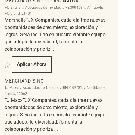
MERCHANDISING COORDINATOR
Categoría
ReqId
Ubicación
Marshalls
Asociados de Tiendas
REQ99493
Annapolis,
Maryland, 21401
MarshallsTJX Companies, cada día trae nuevas
oportunidades de crecimiento, exploración y
logros. Será incluido en nuestro vibrante equipo
que adopta la diversidad, fomenta la
colaboración y prioriz...
Salvar Merchandising Coordinator REQ99493
Aplicar Ahora
Merchandising Coordinator
MERCHANDISING
Categoría
ReqId
Ubicación
TJ Maxx
Asociados de Tiendas
REQ139781
Northbrook,
Illinois, 60062
TJ MaxxTJX Companies, cada día trae nuevas
oportunidades de crecimiento, exploración y
logros. Será incluido en nuestro vibrante equipo
que adopta la diversidad, fomenta la
colaboración y prioriza ...