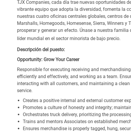
TJX Companies, cada día trae nuevas oportunidades de c
vibrante equipo que adopta la diversidad, fomenta la co
nuestras cuatro oficinas centrales globales, centros de 
Marshalls, Homegoods, Homesense, Sierra, Winners y 
prosperar y generar un efecto. Únase a nuestra familia
líder mundial en el sector minorista de bajo precio.
Descripción del puesto:
Opportunity: Grow Your Career
Responsible for executing receiving and merchandising
efficiently and effectively, and working as a team. En
interacting with all customers, and maintaining a clea
service.
Creates a positive internal and external customer ex
Promotes a culture of honesty and integrity; maintain
Orchestrates truck delivery, prioritizing the processi
Trains and mentors Associates on established merch
Ensures merchandise is properly tagged, hung, secu