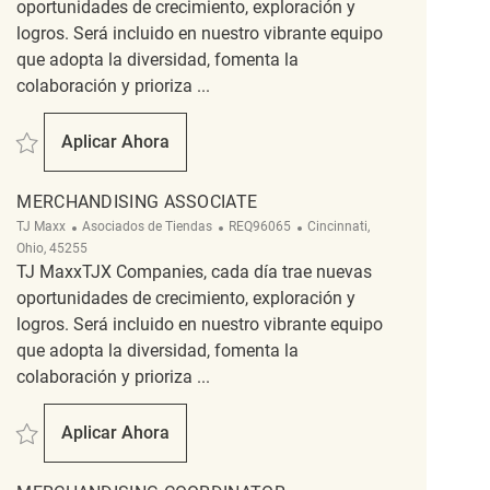
oportunidades de crecimiento, exploración y
logros. Será incluido en nuestro vibrante equipo
que adopta la diversidad, fomenta la
colaboración y prioriza ...
Salvar Merchandising REQ117293
Aplicar Ahora
Merchandising
MERCHANDISING ASSOCIATE
Categoría
ReqId
Ubicación
TJ Maxx
Asociados de Tiendas
REQ96065
Cincinnati,
Ohio, 45255
TJ MaxxTJX Companies, cada día trae nuevas
oportunidades de crecimiento, exploración y
logros. Será incluido en nuestro vibrante equipo
que adopta la diversidad, fomenta la
colaboración y prioriza ...
Salvar Merchandising Associate REQ96065
Aplicar Ahora
Merchandising Associate