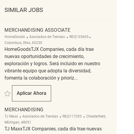
SIMILAR JOBS
MERCHANDISING ASSOCIATE
Categoría
ReqId
Ubicación
HomeGoods
Asociados de Tiendas
REQ133605
Columbus, Ohio, 43230
HomeGoodsTJX Companies, cada día trae
nuevas oportunidades de crecimiento,
exploración y logros. Será incluido en nuestro
vibrante equipo que adopta la diversidad,
fomenta la colaboración y prioriz...
Salvar Merchandising Associate REQ133605
Aplicar Ahora
Merchandising Associate
MERCHANDISING
Categoría
ReqId
Ubicación
TJ Maxx
Asociados de Tiendas
REQ117293
Chesterfield,
Míchigan, 48051
TJ MaxxTJX Companies, cada día trae nuevas