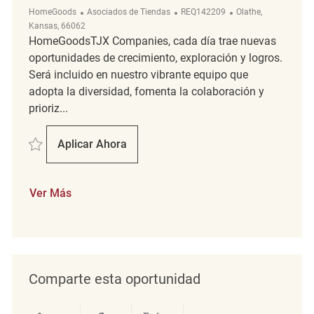
Categoría
ReqId
Ubicación
HomeGoods
Asociados de Tiendas
REQ142209
Olathe,
Kansas, 66062
HomeGoodsTJX Companies, cada día trae nuevas
oportunidades de crecimiento, exploración y logros.
Será incluido en nuestro vibrante equipo que
adopta la diversidad, fomenta la colaboración y
prioriz...
Salvar Retail Merchandising Supervisor REQ142209
Aplicar Ahora
Retail Merchandising Supervisor
Ver Más
Comparte esta oportunidad