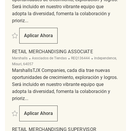
Será incluido en nuestro vibrante equipo que
adopta la diversidad, fomenta la colaboración y
prioriz...
Salvar Retail Merchandising Associate REQ142204
Aplicar Ahora
Retail Merchandising Associate
RETAIL MERCHANDISING ASSOCIATE
Categoría
ReqId
Ubicación
Marshalls
Asociados de Tiendas
REQ136444
Independence,
Misuri, 64057
MarshallsTJX Companies, cada día trae nuevas
oportunidades de crecimiento, exploración y logros.
Será incluido en nuestro vibrante equipo que
adopta la diversidad, fomenta la colaboración y
prioriz...
Salvar Retail Merchandising Associate REQ136444
Aplicar Ahora
Retail Merchandising Associate
RETAIL MERCHANDISING SUPERVISOR