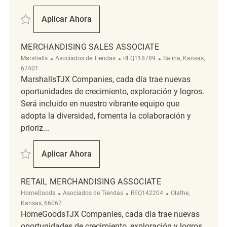
Salvar Retail Sales Associate REQ131975
Aplicar Ahora
Retail Sales Associate
MERCHANDISING SALES ASSOCIATE
Categoría
ReqId
Ubicación
Marshalls
Asociados de Tiendas
REQ118789
Salina, Kansas,
67401
MarshallsTJX Companies, cada día trae nuevas
oportunidades de crecimiento, exploración y logros.
Será incluido en nuestro vibrante equipo que
adopta la diversidad, fomenta la colaboración y
prioriz...
Salvar merchandising sales associate REQ118789
Aplicar Ahora
Merchandising Sales Associate
RETAIL MERCHANDISING ASSOCIATE
Categoría
ReqId
Ubicación
HomeGoods
Asociados de Tiendas
REQ142204
Olathe,
Kansas, 66062
HomeGoodsTJX Companies, cada día trae nuevas
oportunidades de crecimiento, exploración y logros.