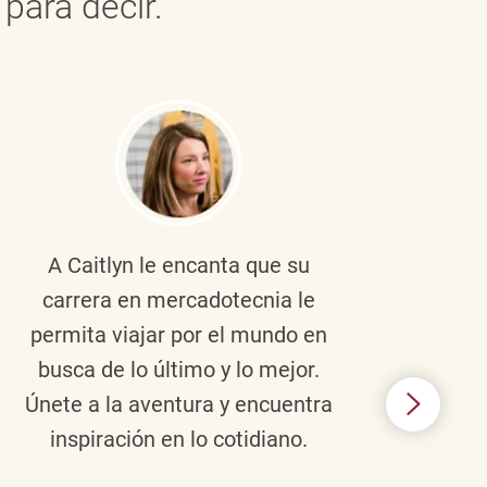
para decir.
A Caitlyn
le encanta que su
Braul
carrera en mercadotecnia le
pers
permita viajar por el mundo en
ento
busca de lo último y lo mejor.
lid
Únete a la aventura y encuentra
TJX,
inspiración en lo cotidiano.
en 
algo