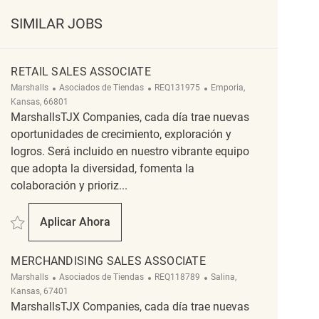
SIMILAR JOBS
RETAIL SALES ASSOCIATE
Categoría
ReqId
Ubicación
Marshalls
Asociados de Tiendas
REQ131975
Emporia,
Kansas, 66801
MarshallsTJX Companies, cada día trae nuevas
oportunidades de crecimiento, exploración y
logros. Será incluido en nuestro vibrante equipo
que adopta la diversidad, fomenta la
colaboración y prioriz...
Salvar Retail Sales Associate REQ131975
Aplicar Ahora
Retail Sales Associate
MERCHANDISING SALES ASSOCIATE
Categoría
ReqId
Ubicación
Marshalls
Asociados de Tiendas
REQ118789
Salina,
Kansas, 67401
MarshallsTJX Companies, cada día trae nuevas