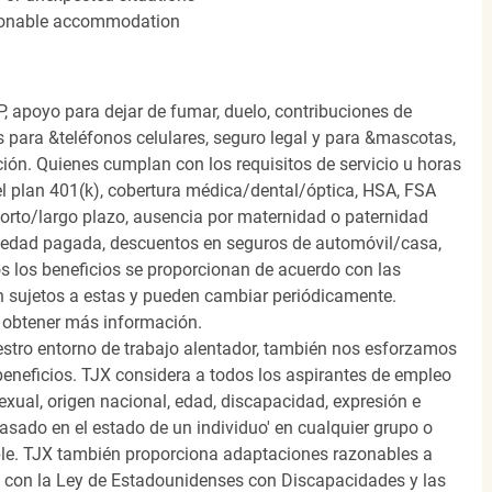
easonable accommodation
, apoyo para dejar de fumar, duelo, contribuciones de
s para &teléfonos celulares, seguro legal y para &mascotas,
ión. Quienes cumplan con los requisitos de servicio u horas
el plan 401(k), cobertura médica/dental/óptica, HSA, FSA
orto/largo plazo, ausencia por maternidad o paternidad
medad pagada, descuentos en seguros de automóvil/casa,
s los beneficios se proporcionan de acuerdo con las
n sujetos a estas y pueden cambiar periódicamente.
 obtener más información.
stro entorno de trabajo alentador, también nos esforzamos
beneficios. TJX considera a todos los aspirantes de empleo
 sexual, origen nacional, edad, discapacidad, expresión e
 basado en el estado de un individuo' en cualquier grupo o
icable. TJX también proporciona adaptaciones razonables a
o con la Ley de Estadounidenses con Discapacidades y las