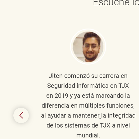
Escuche lo
onante
Jiten
comenzó su carrera en
en
Seguridad informática en TJX
ivo en
en 2019 y ya está marcando la
la
diferencia en múltiples funciones,
 con
al ayudar a mantener
la integridad
tes
de los sistemas de TJX a nivel
te en
mundial.