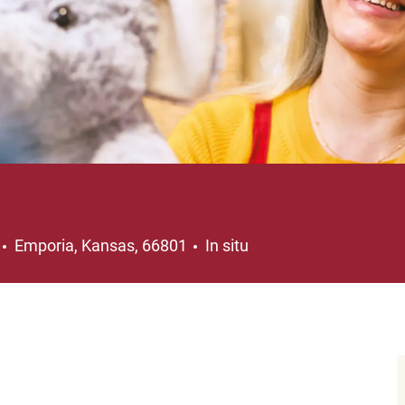
Ubicación
Emporia, Kansas, 66801
In situ