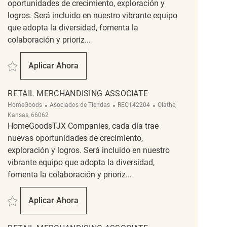
oportunidades de crecimiento, exploración y
logros. Será incluido en nuestro vibrante equipo
que adopta la diversidad, fomenta la
colaboración y prioriz...
Salvar merchandising sales associate REQ118789
Aplicar Ahora
Merchandising Sales Associate
RETAIL MERCHANDISING ASSOCIATE
Categoría
ReqId
Ubicación
HomeGoods
Asociados de Tiendas
REQ142204
Olathe,
Kansas, 66062
HomeGoodsTJX Companies, cada día trae
nuevas oportunidades de crecimiento,
exploración y logros. Será incluido en nuestro
vibrante equipo que adopta la diversidad,
fomenta la colaboración y prioriz...
Salvar Retail Merchandising Associate REQ142204
Aplicar Ahora
Retail Merchandising Associate