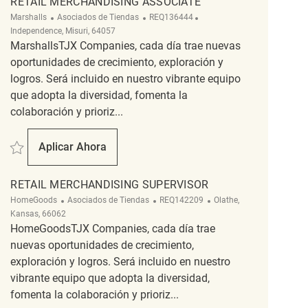
RETAIL MERCHANDISING ASSOCIATE
Categoría
ReqId
Ubicación
Marshalls
Asociados de Tiendas
REQ136444
Independence, Misuri, 64057
MarshallsTJX Companies, cada día trae nuevas
oportunidades de crecimiento, exploración y
logros. Será incluido en nuestro vibrante equipo
que adopta la diversidad, fomenta la
colaboración y prioriz...
Salvar Retail Merchandising Associate REQ136444
Aplicar Ahora
Retail Merchandising Associate
RETAIL MERCHANDISING SUPERVISOR
Categoría
ReqId
Ubicación
HomeGoods
Asociados de Tiendas
REQ142209
Olathe,
Kansas, 66062
HomeGoodsTJX Companies, cada día trae
nuevas oportunidades de crecimiento,
exploración y logros. Será incluido en nuestro
vibrante equipo que adopta la diversidad,
fomenta la colaboración y prioriz...