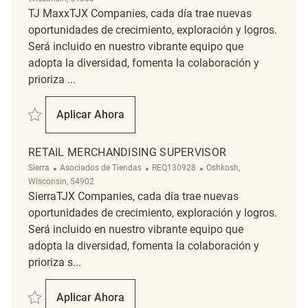
TJ MaxxTJX Companies, cada día trae nuevas
oportunidades de crecimiento, exploración y logros.
Será incluido en nuestro vibrante equipo que
adopta la diversidad, fomenta la colaboración y
prioriza ...
Salvar Merchandising Coordinator REQ87681
Aplicar Ahora
Merchandising Coordinator
RETAIL MERCHANDISING SUPERVISOR
Categoría
ReqId
Ubicación
Sierra
Asociados de Tiendas
REQ130928
Oshkosh,
Wisconsin, 54902
SierraTJX Companies, cada día trae nuevas
oportunidades de crecimiento, exploración y logros.
Será incluido en nuestro vibrante equipo que
adopta la diversidad, fomenta la colaboración y
prioriza s...
Salvar Retail Merchandising Supervisor REQ130928
Aplicar Ahora
Retail Merchandising Supervisor