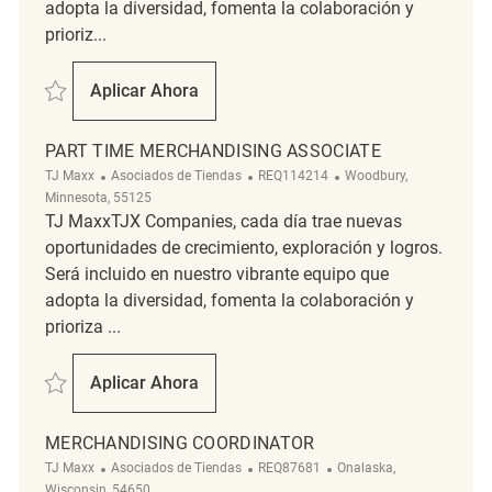
adopta la diversidad, fomenta la colaboración y
prioriz...
Salvar Part Time Merchandising Associate REQ125977
Aplicar Ahora
Part Time Merchandising Associate
PART TIME MERCHANDISING ASSOCIATE
Categoría
ReqId
Ubicación
TJ Maxx
Asociados de Tiendas
REQ114214
Woodbury,
Minnesota, 55125
TJ MaxxTJX Companies, cada día trae nuevas
oportunidades de crecimiento, exploración y logros.
Será incluido en nuestro vibrante equipo que
adopta la diversidad, fomenta la colaboración y
prioriza ...
Salvar Part Time Merchandising Associate REQ114214
Aplicar Ahora
Part Time Merchandising Associate
MERCHANDISING COORDINATOR
Categoría
ReqId
Ubicación
TJ Maxx
Asociados de Tiendas
REQ87681
Onalaska,
Wisconsin, 54650