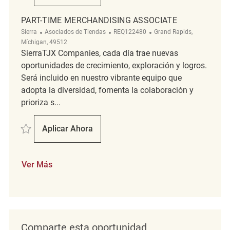
PART-TIME MERCHANDISING ASSOCIATE
Categoría
ReqId
Ubicación
Sierra
Asociados de Tiendas
REQ122480
Grand Rapids,
Míchigan, 49512
SierraTJX Companies, cada día trae nuevas
oportunidades de crecimiento, exploración y logros.
Será incluido en nuestro vibrante equipo que
adopta la diversidad, fomenta la colaboración y
prioriza s...
Salvar Part-Time Merchandising Associate REQ122480
Aplicar Ahora
Part-Time Merchandising Associate
Ver Más
Comparte esta oportunidad