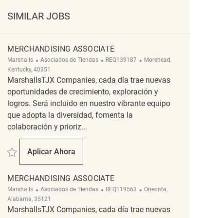
SIMILAR JOBS
MERCHANDISING ASSOCIATE
Categoría
ReqId
Ubicación
Marshalls
Asociados de Tiendas
REQ139187
Morehead,
Kentucky, 40351
MarshallsTJX Companies, cada día trae nuevas
oportunidades de crecimiento, exploración y
logros. Será incluido en nuestro vibrante equipo
que adopta la diversidad, fomenta la
colaboración y prioriz...
Salvar Merchandising Associate REQ139187
Aplicar Ahora
Merchandising Associate
MERCHANDISING ASSOCIATE
Categoría
ReqId
Ubicación
Marshalls
Asociados de Tiendas
REQ119563
Oneonta,
Alabama, 35121
MarshallsTJX Companies, cada día trae nuevas