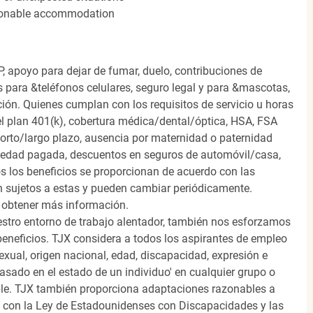
easonable accommodation
, apoyo para dejar de fumar, duelo, contribuciones de
s para &teléfonos celulares, seguro legal y para &mascotas,
ión. Quienes cumplan con los requisitos de servicio u horas
el plan 401(k), cobertura médica/dental/óptica, HSA, FSA
orto/largo plazo, ausencia por maternidad o paternidad
medad pagada, descuentos en seguros de automóvil/casa,
s los beneficios se proporcionan de acuerdo con las
n sujetos a estas y pueden cambiar periódicamente.
 obtener más información.
stro entorno de trabajo alentador, también nos esforzamos
beneficios. TJX considera a todos los aspirantes de empleo
 sexual, origen nacional, edad, discapacidad, expresión e
 basado en el estado de un individuo' en cualquier grupo o
icable. TJX también proporciona adaptaciones razonables a
o con la Ley de Estadounidenses con Discapacidades y las