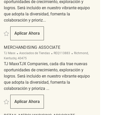
oportunidades de crecimiento, exploración y
logros. Será incluido en nuestro vibrante equipo
que adopta la diversidad, fomenta la
colaboración y prioriz...
Salvar Merchandising Associate REQ119563
Aplicar Ahora
Merchandising Associate
MERCHANDISING ASSOCIATE
Categoría
ReqId
Ubicación
TJ Maxx
Asociados de Tiendas
REQ113883
Richmond,
Kentucky, 40475
TJ MaxxTJX Companies, cada día trae nuevas
oportunidades de crecimiento, exploración y
logros. Será incluido en nuestro vibrante equipo
que adopta la diversidad, fomenta la
colaboración y prioriza ...
Salvar Merchandising Associate REQ113883
Aplicar Ahora
Merchandising Associate