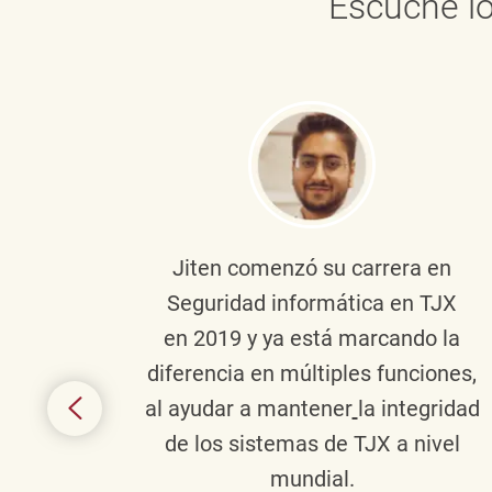
Escuche lo
onante
Jiten
comenzó su carrera en
en
Seguridad informática en TJX
ivo en
en 2019 y ya está marcando la
la
diferencia en múltiples funciones,
 con
al ayudar a mantener
la integridad
tes
de los sistemas de TJX a nivel
te en
mundial.