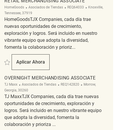
RETAIL MERCHANDISING ASSOCIATE
Categoría
ReqId
Ubicación
HomeGoods
Asociados de Tiendas
REQ64033
Knoxville,
Tennessee, 37919
HomeGoodsTJX Companies, cada día trae
nuevas oportunidades de crecimiento,
exploración y logros. Será incluido en nuestro
vibrante equipo que adopta la diversidad,
fomenta la colaboración y prioriz...
Salvar Retail Merchandising Associate REQ64033
Aplicar Ahora
Retail Merchandising Associate
OVERNIGHT MERCHANDISING ASSOCIATE
Categoría
ReqId
Ubicación
TJ Maxx
Asociados de Tiendas
REQ142820
Morrow,
Georgia, 30260
TJ MaxxTJX Companies, cada día trae nuevas
oportunidades de crecimiento, exploración y
logros. Será incluido en nuestro vibrante equipo
que adopta la diversidad, fomenta la
colaboración y prioriza ...