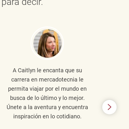
para decir.
A Caitlyn
le encanta que su
Braul
carrera en mercadotecnia le
pers
permita viajar por el mundo en
ento
busca de lo último y lo mejor.
lid
Únete a la aventura y encuentra
TJX,
inspiración en lo cotidiano.
en 
algo