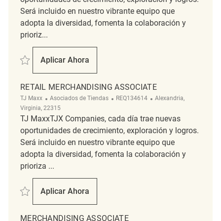
Será incluido en nuestro vibrante equipo que
adopta la diversidad, fomenta la colaboración y
prioriz...
Salvar Retail Merchandising Associate REQ125983
Aplicar Ahora
Retail Merchandising Associate
RETAIL MERCHANDISING ASSOCIATE
Categoría
ReqId
Ubicación
TJ Maxx
Asociados de Tiendas
REQ134614
Alexandria,
Virginia, 22315
TJ MaxxTJX Companies, cada día trae nuevas
oportunidades de crecimiento, exploración y logros.
Será incluido en nuestro vibrante equipo que
adopta la diversidad, fomenta la colaboración y
prioriza ...
Salvar Retail Merchandising Associate REQ134614
Aplicar Ahora
Retail Merchandising Associate
MERCHANDISING ASSOCIATE