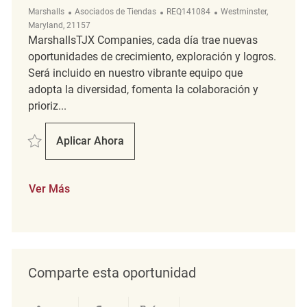
Categoría
ReqId
Ubicación
Marshalls
Asociados de Tiendas
REQ141084
Westminster,
Maryland, 21157
MarshallsTJX Companies, cada día trae nuevas
oportunidades de crecimiento, exploración y logros.
Será incluido en nuestro vibrante equipo que
adopta la diversidad, fomenta la colaboración y
prioriz...
Salvar Merchandising Associate REQ141084
Aplicar Ahora
Merchandising Associate
Ver Más
Comparte esta oportunidad