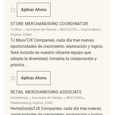
Salvar Retail Merchandising REQ139472
Aplicar Ahora
Retail Merchandising
STORE MERCHANDISING COORDINATOR
Categoría
ReqId
Ubicación
TJ Maxx
Asociados de Tiendas
REQ124728
Virginia Beach,
Virginia, 23464
TJ MaxxTJX Companies, cada día trae nuevas
oportunidades de crecimiento, exploración y logros.
Será incluido en nuestro vibrante equipo que
adopta la diversidad, fomenta la colaboración y
prioriza ...
Salvar Store Merchandising Coordinator REQ124728
Aplicar Ahora
Store Merchandising Coordinator
RETAIL MERCHANDISING ASSOCIATE
Categoría
ReqId
Ubicación
HomeGoods
Asociados de Tiendas
REQ125983
Fredericksburg, Virginia, 22407
HomeGoodsTJX Companies, cada día trae nuevas
oportunidades de crecimiento, exploración y logros.