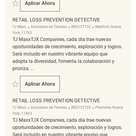
Salvar Retail Loss Prevention Detective REQ137736
Aplicar Ahora
Retail Loss Prevention Detective
RETAIL LOSS PREVENTION DETECTIVE
Categoría
ReqId
Ubicación
TJ Maxx
Asociados de Tiendas
REQ137732
Medford, Nueva
York, 11763
TJ MaxxTJX Companies, cada día trae nuevas
oportunidades de crecimiento, exploración y logros.
Será incluido en nuestro vibrante equipo que
adopta la diversidad, fomenta la colaboración y
prioriza ...
Salvar Retail Loss Prevention Detective REQ137732
Aplicar Ahora
Retail Loss Prevention Detective
RETAIL LOSS PREVENTION DETECTIVE
Categoría
ReqId
Ubicación
TJ Maxx
Asociados de Tiendas
REQ137729
Plainview, Nueva
York, 11803
TJ MaxxTJX Companies, cada día trae nuevas
oportunidades de crecimiento, exploración y logros.
Será incluido en nuestro vibrante equipo que