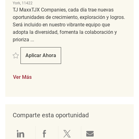
York, 11422
TJ MaxxTJX Companies, cada día trae nuevas
oportunidades de crecimiento, exploración y logros.
Será incluido en nuestro vibrante equipo que
adopta la diversidad, fomenta la colaboración y
prioriza ...
Salvar Retail Loss Prevention Detective REQ98128
Aplicar Ahora
Retail Loss Prevention Detective
Ver Más
Comparte esta oportunidad