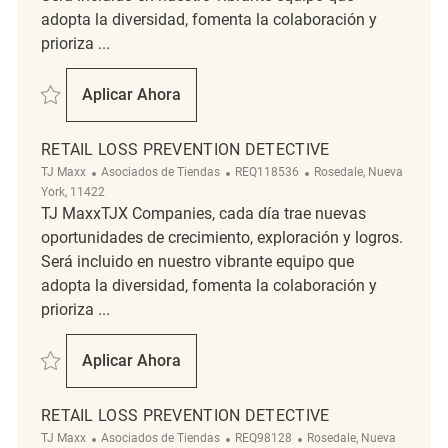
adopta la diversidad, fomenta la colaboración y
prioriza ...
Salvar Retail Loss Prevention Detective REQ137729
Aplicar Ahora
Retail Loss Prevention Detective
RETAIL LOSS PREVENTION DETECTIVE
Categoría
ReqId
Ubicación
TJ Maxx
Asociados de Tiendas
REQ118536
Rosedale, Nueva
York, 11422
TJ MaxxTJX Companies, cada día trae nuevas
oportunidades de crecimiento, exploración y logros.
Será incluido en nuestro vibrante equipo que
adopta la diversidad, fomenta la colaboración y
prioriza ...
Salvar Retail Loss Prevention Detective REQ118536
Aplicar Ahora
Retail Loss Prevention Detective
RETAIL LOSS PREVENTION DETECTIVE
Categoría
ReqId
Ubicación
TJ Maxx
Asociados de Tiendas
REQ98128
Rosedale, Nueva