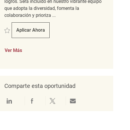
logros. Será incluido en nuestro vibrante equipo
que adopta la diversidad, fomenta la
colaboración y prioriza ...
Salvar Mid Day / Closing Merchandising Cashier REQ131335
Aplicar Ahora
Mid Day / Closing Merchandising Cashier
Ver Más
Comparte esta oportunidad
Compartir a través de LinkedIn
Compartir a través de Facebook
Compartir a través de twitter
Compartir por correo electró