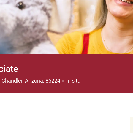
ciate
Ubicación
Chandler, Arizona, 85224
In situ