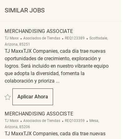
SIMILAR JOBS
MERCHANDISING ASSOCIATE
Categoría
ReqId
Ubicación
TJ Maxx
Asociados de Tiendas
REQ123389
Scottsdale,
Arizona, 85251
TJ MaxxTJX Companies, cada día trae nuevas
oportunidades de crecimiento, exploración y
logros. Será incluido en nuestro vibrante equipo
que adopta la diversidad, fomenta la
colaboración y prioriza ...
Salvar merchandising associate REQ123389
Aplicar Ahora
Merchandising Associate
MERCHANDISING ASSOCISTE
Categoría
ReqId
Ubicación
TJ Maxx
Asociados de Tiendas
REQ103359
Mesa,
Arizona, 85206
TJ MaxxTJX Companies, cada día trae nuevas