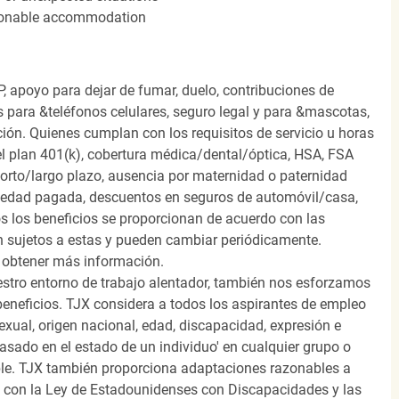
easonable accommodation
, apoyo para dejar de fumar, duelo, contribuciones de
s para &teléfonos celulares, seguro legal y para &mascotas,
ión. Quienes cumplan con los requisitos de servicio u horas
el plan 401(k), cobertura médica/dental/óptica, HSA, FSA
orto/largo plazo, ausencia por maternidad o paternidad
medad pagada, descuentos en seguros de automóvil/casa,
s los beneficios se proporcionan de acuerdo con las
n sujetos a estas y pueden cambiar periódicamente.
 obtener más información.
stro entorno de trabajo alentador, también nos esforzamos
beneficios. TJX considera a todos los aspirantes de empleo
 sexual, origen nacional, edad, discapacidad, expresión e
 basado en el estado de un individuo' en cualquier grupo o
icable. TJX también proporciona adaptaciones razonables a
o con la Ley de Estadounidenses con Discapacidades y las