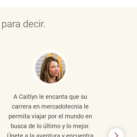
para decir.
A Caitlyn
le encanta que su
Braul
carrera en mercadotecnia le
pers
permita viajar por el mundo en
ento
busca de lo último y lo mejor.
lid
Únete a la aventura y encuentra
TJX,