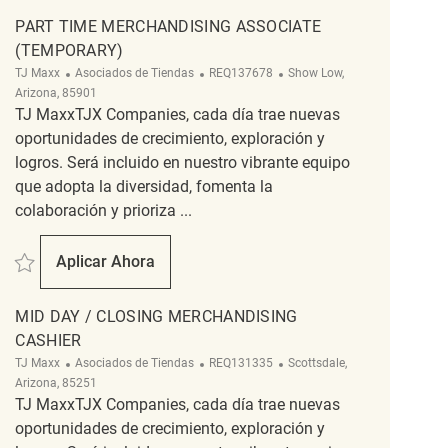
PART TIME MERCHANDISING ASSOCIATE
(TEMPORARY)
Categoría
ReqId
Ubicación
TJ Maxx
Asociados de Tiendas
REQ137678
Show Low,
Arizona, 85901
TJ MaxxTJX Companies, cada día trae nuevas
oportunidades de crecimiento, exploración y
logros. Será incluido en nuestro vibrante equipo
que adopta la diversidad, fomenta la
colaboración y prioriza ...
Salvar Part Time Merchandising associate (Temporary) REQ137678
Aplicar Ahora
Part Time Merchandising Associate (Temporar
MID DAY / CLOSING MERCHANDISING
CASHIER
Categoría
ReqId
Ubicación
TJ Maxx
Asociados de Tiendas
REQ131335
Scottsdale,
Arizona, 85251
TJ MaxxTJX Companies, cada día trae nuevas
oportunidades de crecimiento, exploración y