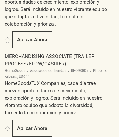
oportunidades de crecimiento, exploración y
logros. Será incluido en nuestro vibrante equipo
que adopta la diversidad, fomenta la
colaboración y prioriza ...
Salvar merchandising associste REQ103359
Aplicar Ahora
Merchandising Associste
MERCHANDISING ASSOCIATE (TRAILER
PROCESS/FLOW/CASHIER)
Categoría
ReqId
Ubicación
HomeGoods
Asociados de Tiendas
REQ93005
Phoenix,
Arizona, 85044
HomeGoodsTJX Companies, cada día trae
nuevas oportunidades de crecimiento,
exploración y logros. Será incluido en nuestro
vibrante equipo que adopta la diversidad,
fomenta la colaboración y prioriz...
Salvar Merchandising Associate (Trailer Process/Flow/Cashier) REQ93005
Aplicar Ahora
Merchandising Associate (Trailer Process/Flow