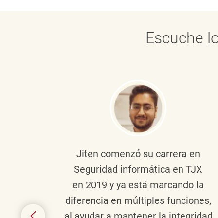
Escuche lo
onante
Jiten
comenzó su carrera en
en
Seguridad informática en TJX
ivo en
en 2019 y ya está marcando la
la
diferencia en múltiples funciones,
 con
al ayudar a mantener
la integridad