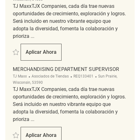
TJ MaxxTJX Companies, cada día trae nuevas
oportunidades de crecimiento, exploración y logros.
Será incluido en nuestro vibrante equipo que
adopta la diversidad, fomenta la colaboración y
prioriza ...
Salvar Merchandising Coordinator REQ87681
Aplicar Ahora
Merchandising Coordinator
MERCHANDISING DEPARTMENT SUPERVISOR
Categoría
ReqId
Ubicación
TJ Maxx
Asociados de Tiendas
REQ133401
Sun Prairie,
Wisconsin, 53590
TJ MaxxTJX Companies, cada día trae nuevas
oportunidades de crecimiento, exploración y logros.
Será incluido en nuestro vibrante equipo que
adopta la diversidad, fomenta la colaboración y
prioriza ...
Salvar Merchandising Department Supervisor REQ133401
Aplicar Ahora
Merchandising Department Supervisor