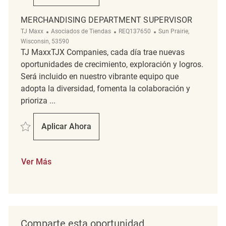
MERCHANDISING DEPARTMENT SUPERVISOR
Categoría
ReqId
Ubicación
TJ Maxx
Asociados de Tiendas
REQ137650
Sun Prairie,
Wisconsin, 53590
TJ MaxxTJX Companies, cada día trae nuevas
oportunidades de crecimiento, exploración y logros.
Será incluido en nuestro vibrante equipo que
adopta la diversidad, fomenta la colaboración y
prioriza ...
Salvar Merchandising Department Supervisor REQ137650
Aplicar Ahora
Merchandising Department Supervisor
Ver Más
Comparte esta oportunidad