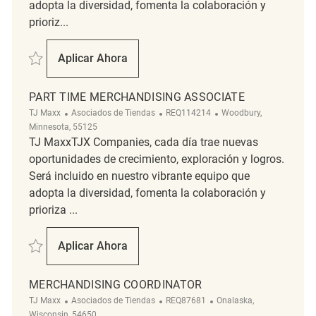
adopta la diversidad, fomenta la colaboración y
prioriz...
Salvar Part Time Merchandising Associate REQ125977
Aplicar Ahora
Part Time Merchandising Associate
PART TIME MERCHANDISING ASSOCIATE
Categoría
ReqId
Ubicación
TJ Maxx
Asociados de Tiendas
REQ114214
Woodbury,
Minnesota, 55125
TJ MaxxTJX Companies, cada día trae nuevas
oportunidades de crecimiento, exploración y logros.
Será incluido en nuestro vibrante equipo que
adopta la diversidad, fomenta la colaboración y
prioriza ...
Salvar Part Time Merchandising Associate REQ114214
Aplicar Ahora
Part Time Merchandising Associate
MERCHANDISING COORDINATOR
Categoría
ReqId
Ubicación
TJ Maxx
Asociados de Tiendas
REQ87681
Onalaska,
Wisconsin, 54650