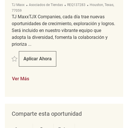
Categoría
ReqId
Ubicación
TJ Maxx
Asociados de Tiendas
REQ137283
Houston, Texas,
77059
TJ MaxxTJX Companies, cada día trae nuevas
oportunidades de crecimiento, exploración y logros.
Será incluido en nuestro vibrante equipo que
adopta la diversidad, fomenta la colaboración y
prioriza ...
Salvar merchandise associate REQ137283
Aplicar Ahora
Merchandise Associate
Ver Más
Comparte esta oportunidad