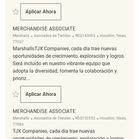
Salvar Merchandise Associate REQ136830
Aplicar Ahora
Merchandise Associate
MERCHANDISE ASSOCIATE
Categoría
ReqId
Ubicación
Marshalls
Asociados de Tiendas
REQ143092
Houston, Texas,
77037
MarshallsTJX Companies, cada día trae nuevas
oportunidades de crecimiento, exploración y logros.
Será incluido en nuestro vibrante equipo que
adopta la diversidad, fomenta la colaboración y
prioriz...
Salvar Merchandise Associate REQ143092
Aplicar Ahora
Merchandise Associate
MERCHANDISE ASSOCIATE
Categoría
ReqId
Ubicación
Marshalls
Asociados de Tiendas
REQ132552
Houston, Texas,
77084
TJX Companies, cada día trae nuevas
oportunidades de crecimiento, exploración y logros.