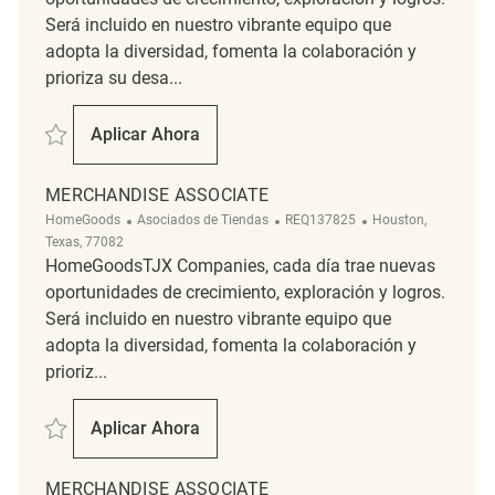
Será incluido en nuestro vibrante equipo que
adopta la diversidad, fomenta la colaboración y
prioriza su desa...
Salvar merchandise associate REQ132552
Aplicar Ahora
Merchandise Associate
MERCHANDISE ASSOCIATE
Categoría
ReqId
Ubicación
HomeGoods
Asociados de Tiendas
REQ137825
Houston,
Texas, 77082
HomeGoodsTJX Companies, cada día trae nuevas
oportunidades de crecimiento, exploración y logros.
Será incluido en nuestro vibrante equipo que
adopta la diversidad, fomenta la colaboración y
prioriz...
Salvar Merchandise associate REQ137825
Aplicar Ahora
Merchandise Associate
MERCHANDISE ASSOCIATE