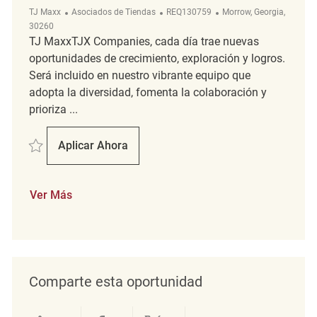
Categoría
ReqId
Ubicación
TJ Maxx
Asociados de Tiendas
REQ130759
Morrow, Georgia,
30260
TJ MaxxTJX Companies, cada día trae nuevas
oportunidades de crecimiento, exploración y logros.
Será incluido en nuestro vibrante equipo que
adopta la diversidad, fomenta la colaboración y
prioriza ...
Salvar Merchandising Coordinator REQ130759
Aplicar Ahora
Merchandising Coordinator
Ver Más
Comparte esta oportunidad