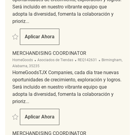
Será incluido en nuestro vibrante equipo que
adopta la diversidad, fomenta la colaboración y
prioriz...
Salvar Retail Merchandising Associate REQ64033
Aplicar Ahora
Retail Merchandising Associate
MERCHANDISING COORDINATOR
Categoría
ReqId
Ubicación
HomeGoods
Asociados de Tiendas
REQ142631
Birmingham,
Alabama, 35235
HomeGoodsTJX Companies, cada día trae nuevas
oportunidades de crecimiento, exploración y logros.
Será incluido en nuestro vibrante equipo que
adopta la diversidad, fomenta la colaboración y
prioriz...
Salvar Merchandising Coordinator REQ142631
Aplicar Ahora
Merchandising Coordinator
MERCHANDISING COORDINATOR