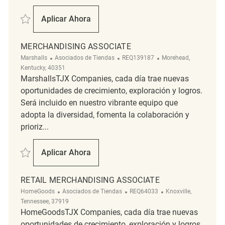
Salvar Merchandising Associate REQ119563
Aplicar Ahora
Merchandising Associate
MERCHANDISING ASSOCIATE
Categoría
ReqId
Ubicación
Marshalls
Asociados de Tiendas
REQ139187
Morehead,
Kentucky, 40351
MarshallsTJX Companies, cada día trae nuevas
oportunidades de crecimiento, exploración y logros.
Será incluido en nuestro vibrante equipo que
adopta la diversidad, fomenta la colaboración y
prioriz...
Salvar Merchandising Associate REQ139187
Aplicar Ahora
Merchandising Associate
RETAIL MERCHANDISING ASSOCIATE
Categoría
ReqId
Ubicación
HomeGoods
Asociados de Tiendas
REQ64033
Knoxville,
Tennessee, 37919
HomeGoodsTJX Companies, cada día trae nuevas
oportunidades de crecimiento, exploración y logros.