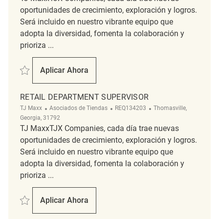
oportunidades de crecimiento, exploración y logros.
Será incluido en nuestro vibrante equipo que
adopta la diversidad, fomenta la colaboración y
prioriza ...
Salvar merchandising associate REQ131503
Aplicar Ahora
Merchandising Associate
RETAIL DEPARTMENT SUPERVISOR
Categoría
ReqId
Ubicación
TJ Maxx
Asociados de Tiendas
REQ134203
Thomasville,
Georgia, 31792
TJ MaxxTJX Companies, cada día trae nuevas
oportunidades de crecimiento, exploración y logros.
Será incluido en nuestro vibrante equipo que
adopta la diversidad, fomenta la colaboración y
prioriza ...
Salvar Retail Department Supervisor REQ134203
Aplicar Ahora
Retail Department Supervisor