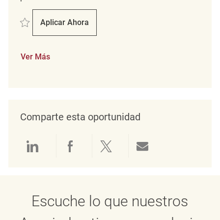
Salvar Retail Department Coordinator REQ138568
Aplicar Ahora
Retail Department Coordinator
Ver Más
Comparte esta oportunidad
Compartir a través de LinkedIn
Compartir a través de Face
Compartir a través de 
Compartir por 
Escuche lo que nuestros