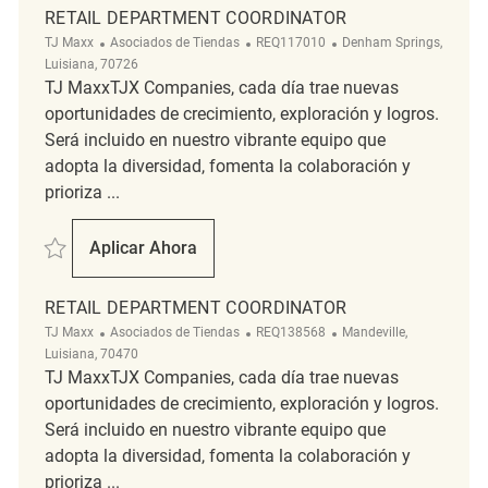
RETAIL DEPARTMENT COORDINATOR
Categoría
ReqId
Ubicación
TJ Maxx
Asociados de Tiendas
REQ117010
Denham Springs,
Luisiana, 70726
TJ MaxxTJX Companies, cada día trae nuevas
oportunidades de crecimiento, exploración y logros.
Será incluido en nuestro vibrante equipo que
adopta la diversidad, fomenta la colaboración y
prioriza ...
Salvar Retail Department Coordinator REQ117010
Aplicar Ahora
Retail Department Coordinator
RETAIL DEPARTMENT COORDINATOR
Categoría
ReqId
Ubicación
TJ Maxx
Asociados de Tiendas
REQ138568
Mandeville,
Luisiana, 70470
TJ MaxxTJX Companies, cada día trae nuevas
oportunidades de crecimiento, exploración y logros.
Será incluido en nuestro vibrante equipo que
adopta la diversidad, fomenta la colaboración y
prioriza ...