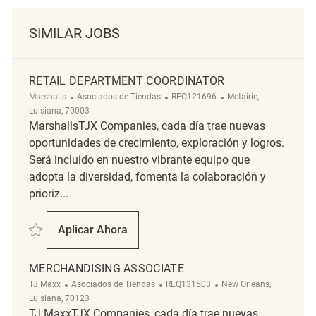
SIMILAR JOBS
RETAIL DEPARTMENT COORDINATOR
Categoría
ReqId
Ubicación
Marshalls
Asociados de Tiendas
REQ121696
Metairie,
Luisiana, 70003
MarshallsTJX Companies, cada día trae nuevas
oportunidades de crecimiento, exploración y logros.
Será incluido en nuestro vibrante equipo que
adopta la diversidad, fomenta la colaboración y
prioriz...
Salvar Retail Department Coordinator REQ121696
Aplicar Ahora
Retail Department Coordinator
MERCHANDISING ASSOCIATE
Categoría
ReqId
Ubicación
TJ Maxx
Asociados de Tiendas
REQ131503
New Orleans,
Luisiana, 70123
TJ MaxxTJX Companies, cada día trae nuevas