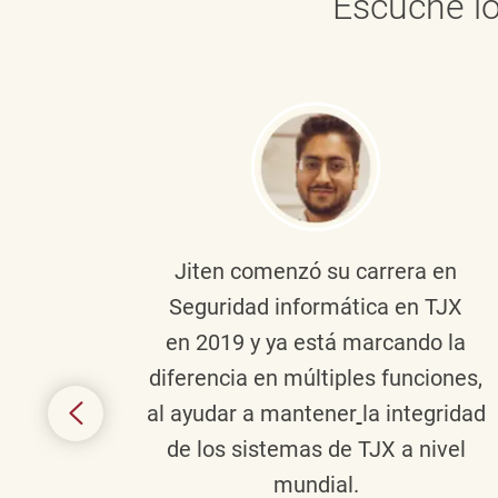
Escuche lo
onante
Jiten
comenzó su carrera en
en
Seguridad informática en TJX
ivo en
en 2019 y ya está marcando la
la
diferencia en múltiples funciones,
 con
al ayudar a mantener
la integridad
tes
de los sistemas de TJX a nivel
te en
mundial.