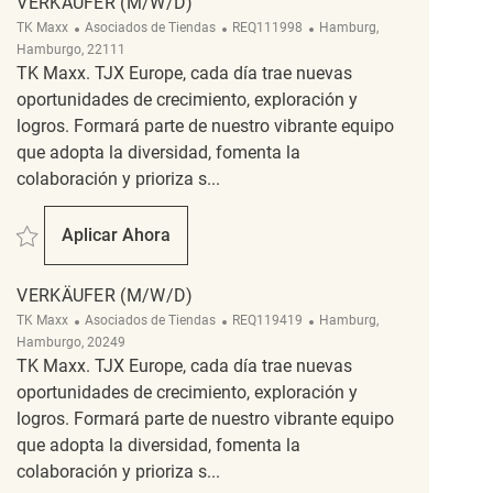
VERKÄUFER (M/W/D)
Categoría
ReqId
Ubicación
TK Maxx
Asociados de Tiendas
REQ111998
Hamburg,
Hamburgo, 22111
TK Maxx. TJX Europe, cada día trae nuevas
oportunidades de crecimiento, exploración y
logros. Formará parte de nuestro vibrante equipo
que adopta la diversidad, fomenta la
colaboración y prioriza s...
Salvar Verkäufer (m/w/d) REQ111998
Aplicar Ahora
Verkäufer (m/w/d)
VERKÄUFER (M/W/D)
Categoría
ReqId
Ubicación
TK Maxx
Asociados de Tiendas
REQ119419
Hamburg,
Hamburgo, 20249
TK Maxx. TJX Europe, cada día trae nuevas
oportunidades de crecimiento, exploración y
logros. Formará parte de nuestro vibrante equipo
que adopta la diversidad, fomenta la
colaboración y prioriza s...