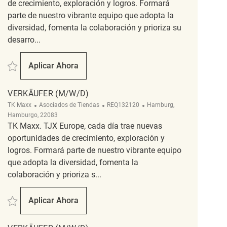
de crecimiento, exploración y logros. Formará
parte de nuestro vibrante equipo que adopta la
diversidad, fomenta la colaboración y prioriza su
desarro...
Salvar Verkäufer (m/w/d) REQ133656
Aplicar Ahora
Verkäufer (m/w/d)
VERKÄUFER (M/W/D)
Categoría
ReqId
Ubicación
TK Maxx
Asociados de Tiendas
REQ132120
Hamburg,
Hamburgo, 22083
TK Maxx. TJX Europe, cada día trae nuevas
oportunidades de crecimiento, exploración y
logros. Formará parte de nuestro vibrante equipo
que adopta la diversidad, fomenta la
colaboración y prioriza s...
Salvar Verkäufer (m/w/d) REQ132120
Aplicar Ahora
Verkäufer (m/w/d)