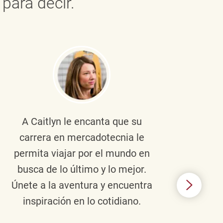
para decir.
A Caitlyn
le encanta que su
Braul
carrera en mercadotecnia le
pers
permita viajar por el mundo en
ento
busca de lo último y lo mejor.
lid
Únete a la aventura y encuentra
TJX,
inspiración en lo cotidiano.
en 
algo