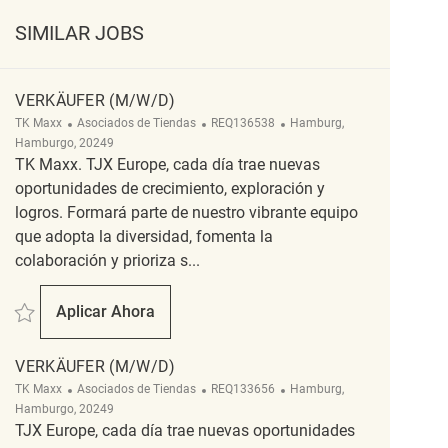
SIMILAR JOBS
VERKÄUFER (M/W/D)
Categoría
ReqId
Ubicación
TK Maxx
Asociados de Tiendas
REQ136538
Hamburg,
Hamburgo, 20249
TK Maxx. TJX Europe, cada día trae nuevas
oportunidades de crecimiento, exploración y
logros. Formará parte de nuestro vibrante equipo
que adopta la diversidad, fomenta la
colaboración y prioriza s...
Salvar Verkäufer (m/w/d) REQ136538
Aplicar Ahora
Verkäufer (m/w/d)
VERKÄUFER (M/W/D)
Categoría
ReqId
Ubicación
TK Maxx
Asociados de Tiendas
REQ133656
Hamburg,
Hamburgo, 20249
TJX Europe, cada día trae nuevas oportunidades