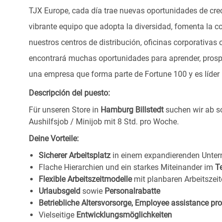
TJX Europe, cada día trae nuevas oportunidades de crec
vibrante equipo que adopta la diversidad, fomenta la co
nuestros centros de distribución, oficinas corporativa
encontrará muchas oportunidades para aprender, prospe
una empresa que forma parte de Fortune 100 y es líder m
Descripción del puesto:
Für unseren Store in
Hamburg Billstedt
suchen wir ab s
Aushilfsjob / Minijob mit 8 Std. pro Woche.
Deine Vorteile:
Sicherer Arbeitsplatz
in einem expandierenden Unte
Flache Hierarchien und ein starkes Miteinander im
T
Flexible Arbeitszeitmodelle
mit planbaren Arbeitszeit
Urlaubsgeld
sowie
Personalrabatte
Betriebliche Altersvorsorge, Employee assistance p
Vielseitige
Entwicklungsmöglichkeiten