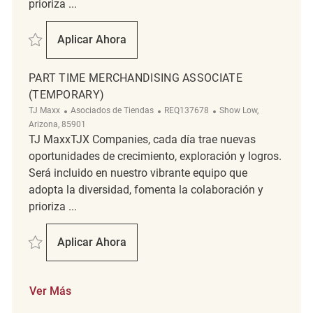
prioriza ...
Salvar Part-Time merchandising and Backroom Associate REQ142450
Aplicar Ahora
Part-Time Merchandising And Backroom As
PART TIME MERCHANDISING ASSOCIATE
(TEMPORARY)
Categoría
ReqId
Ubicación
TJ Maxx
Asociados de Tiendas
REQ137678
Show Low,
Arizona, 85901
TJ MaxxTJX Companies, cada día trae nuevas
oportunidades de crecimiento, exploración y logros.
Será incluido en nuestro vibrante equipo que
adopta la diversidad, fomenta la colaboración y
prioriza ...
Salvar Part Time Merchandising associate (Temporary) REQ137678
Aplicar Ahora
Part Time Merchandising Associate (Tempo
Ver Más