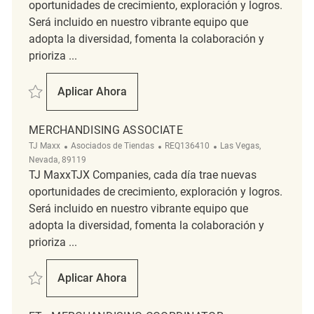
oportunidades de crecimiento, exploración y logros.
Será incluido en nuestro vibrante equipo que
adopta la diversidad, fomenta la colaboración y
prioriza ...
Salvar Customer Experience Coordinator REQ137809
Aplicar Ahora
Customer Experience Coordinator
MERCHANDISING ASSOCIATE
Categoría
ReqId
Ubicación
TJ Maxx
Asociados de Tiendas
REQ136410
Las Vegas,
Nevada, 89119
TJ MaxxTJX Companies, cada día trae nuevas
oportunidades de crecimiento, exploración y logros.
Será incluido en nuestro vibrante equipo que
adopta la diversidad, fomenta la colaboración y
prioriza ...
Salvar Merchandising Associate REQ136410
Aplicar Ahora
Merchandising Associate