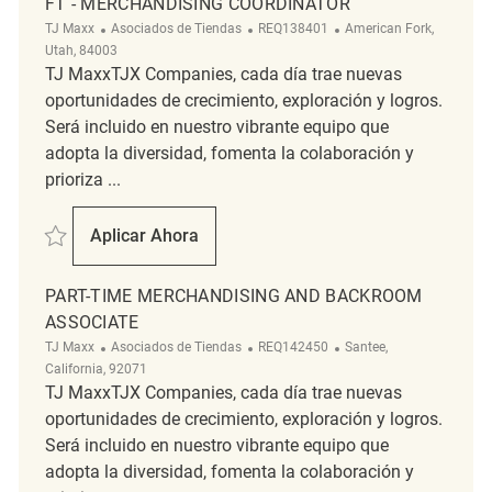
FT - MERCHANDISING COORDINATOR
Categoría
ReqId
Ubicación
TJ Maxx
Asociados de Tiendas
REQ138401
American Fork,
Utah, 84003
TJ MaxxTJX Companies, cada día trae nuevas
oportunidades de crecimiento, exploración y logros.
Será incluido en nuestro vibrante equipo que
adopta la diversidad, fomenta la colaboración y
prioriza ...
Salvar FT - Merchandising Coordinator REQ138401
Aplicar Ahora
FT - Merchandising Coordinator
PART-TIME MERCHANDISING AND BACKROOM
ASSOCIATE
Categoría
ReqId
Ubicación
TJ Maxx
Asociados de Tiendas
REQ142450
Santee,
California, 92071
TJ MaxxTJX Companies, cada día trae nuevas
oportunidades de crecimiento, exploración y logros.
Será incluido en nuestro vibrante equipo que
adopta la diversidad, fomenta la colaboración y