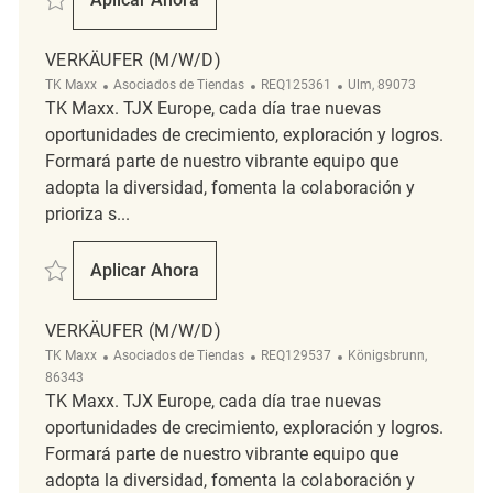
Verkäufer (m/w/d)
VERKÄUFER (M/W/D)
Categoría
ReqId
Ubicación
TK Maxx
Asociados de Tiendas
REQ125361
Ulm, 89073
TK Maxx. TJX Europe, cada día trae nuevas
oportunidades de crecimiento, exploración y logros.
Formará parte de nuestro vibrante equipo que
adopta la diversidad, fomenta la colaboración y
prioriza s...
Salvar Verkäufer (m/w/d) REQ125361
Aplicar Ahora
Verkäufer (m/w/d)
VERKÄUFER (M/W/D)
Categoría
ReqId
Ubicación
TK Maxx
Asociados de Tiendas
REQ129537
Königsbrunn,
86343
TK Maxx. TJX Europe, cada día trae nuevas
oportunidades de crecimiento, exploración y logros.
Formará parte de nuestro vibrante equipo que
adopta la diversidad, fomenta la colaboración y