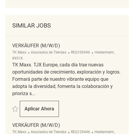
SIMILAR JOBS
VERKÄUFER (M/W/D)
Categoría
ReqId
Ubicación
TK Maxx
Asociados de Tiendas
REQ106946
Heidenheim,
89518
TK Maxx. TJX Europe, cada día trae nuevas
oportunidades de crecimiento, exploración y logros.
Formará parte de nuestro vibrante equipo que
adopta la diversidad, fomenta la colaboración y
prioriza s...
Salvar Verkäufer (m/w/d) REQ106946
Aplicar Ahora
Verkäufer (m/w/d)
VERKÄUFER (M/W/D)
Categoría
ReqId
Ubicación
TK Maxx
Asociados de Tiendas
REQ129446
Heidenheim,