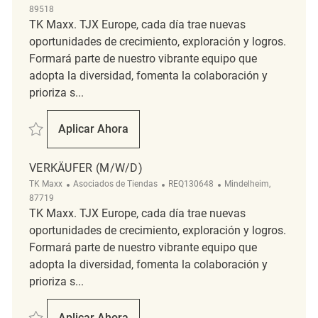
89518
TK Maxx. TJX Europe, cada día trae nuevas
oportunidades de crecimiento, exploración y logros.
Formará parte de nuestro vibrante equipo que
adopta la diversidad, fomenta la colaboración y
prioriza s...
Salvar Verkäufer (m/w/d) REQ129446
Aplicar Ahora
Verkäufer (m/w/d)
VERKÄUFER (M/W/D)
Categoría
ReqId
Ubicación
TK Maxx
Asociados de Tiendas
REQ130648
Mindelheim,
87719
TK Maxx. TJX Europe, cada día trae nuevas
oportunidades de crecimiento, exploración y logros.
Formará parte de nuestro vibrante equipo que
adopta la diversidad, fomenta la colaboración y
prioriza s...
Salvar Verkäufer (m/w/d) REQ130648
Aplicar Ahora