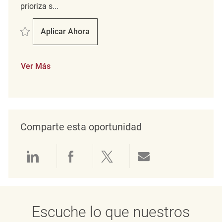
prioriza s...
Salvar Verkäufer (M/W/D) REQ129537
Aplicar Ahora
Verkäufer (M/W/D)
Ver Más
Comparte esta oportunidad
Compartir a través de LinkedIn
Compartir a través de Face
Compartir a través de 
Compartir por 
Escuche lo que nuestros