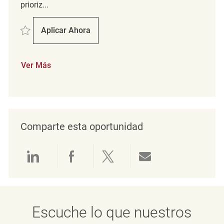
prioriz...
Salvar merchandising associate REQ5515
Aplicar Ahora
Merchandising Associate
Ver Más
Comparte esta oportunidad
Compartir a través de LinkedIn
Compartir a través de Face
Compartir a través de 
Compartir por 
Escuche lo que nuestros