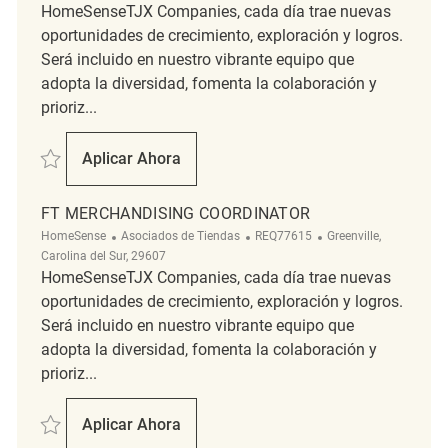
HomeSenseTJX Companies, cada día trae nuevas
oportunidades de crecimiento, exploración y logros.
Será incluido en nuestro vibrante equipo que
adopta la diversidad, fomenta la colaboración y
prioriz...
Salvar FT Merchandising Coordinator REQ62269
Aplicar Ahora
FT Merchandising Coordinator
FT MERCHANDISING COORDINATOR
Categoría
ReqId
Ubicación
HomeSense
Asociados de Tiendas
REQ77615
Greenville,
Carolina del Sur, 29607
HomeSenseTJX Companies, cada día trae nuevas
oportunidades de crecimiento, exploración y logros.
Será incluido en nuestro vibrante equipo que
adopta la diversidad, fomenta la colaboración y
prioriz...
Salvar FT Merchandising Coordinator REQ77615
Aplicar Ahora
FT Merchandising Coordinator