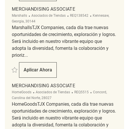
MERCHANDISING ASSOCIATE
Categoría
ReqId
Ubicación
Marshalls
Asociados de Tiendas
REQ138542
Kennesaw,
Georgia, 30144
MarshallsTJX Companies, cada día trae nuevas
oportunidades de crecimiento, exploración y logros.
Será incluido en nuestro vibrante equipo que
adopta la diversidad, fomenta la colaboración y
prioriz...
Salvar Merchandising Associate REQ138542
Aplicar Ahora
Merchandising Associate
MERCHANDISING ASSOCIATE
Categoría
ReqId
Ubicación
HomeGoods
Asociados de Tiendas
REQ5515
Concord,
Carolina del Norte, 28027
HomeGoodsTJX Companies, cada día trae nuevas
oportunidades de crecimiento, exploración y logros.
Será incluido en nuestro vibrante equipo que
adopta la diversidad, fomenta la colaboración y