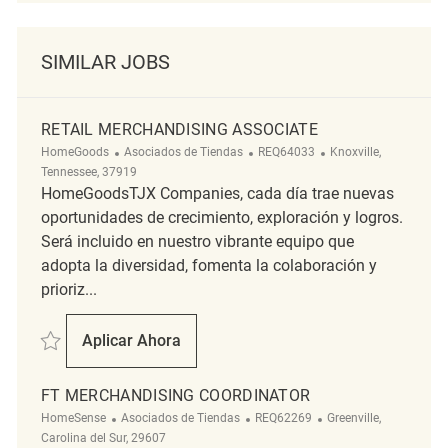
SIMILAR JOBS
RETAIL MERCHANDISING ASSOCIATE
Categoría
ReqId
Ubicación
HomeGoods
Asociados de Tiendas
REQ64033
Knoxville,
Tennessee, 37919
HomeGoodsTJX Companies, cada día trae nuevas
oportunidades de crecimiento, exploración y logros.
Será incluido en nuestro vibrante equipo que
adopta la diversidad, fomenta la colaboración y
prioriz...
Salvar Retail Merchandising Associate REQ64033
Aplicar Ahora
Retail Merchandising Associate
FT MERCHANDISING COORDINATOR
Categoría
ReqId
Ubicación
HomeSense
Asociados de Tiendas
REQ62269
Greenville,
Carolina del Sur, 29607