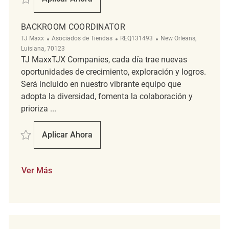
Backroom Coordinator
BACKROOM COORDINATOR
Categoría
ReqId
Ubicación
TJ Maxx
Asociados de Tiendas
REQ131493
New Orleans,
Luisiana, 70123
TJ MaxxTJX Companies, cada día trae nuevas
oportunidades de crecimiento, exploración y logros.
Será incluido en nuestro vibrante equipo que
adopta la diversidad, fomenta la colaboración y
prioriza ...
Salvar Backroom Coordinator REQ131493
Aplicar Ahora
Backroom Coordinator
Ver Más