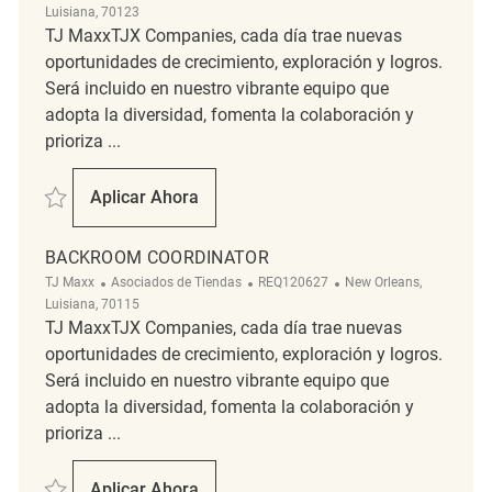
Luisiana, 70123
TJ MaxxTJX Companies, cada día trae nuevas
oportunidades de crecimiento, exploración y logros.
Será incluido en nuestro vibrante equipo que
adopta la diversidad, fomenta la colaboración y
prioriza ...
Salvar merchandising associate REQ131503
Aplicar Ahora
Merchandising Associate
BACKROOM COORDINATOR
Categoría
ReqId
Ubicación
TJ Maxx
Asociados de Tiendas
REQ120627
New Orleans,
Luisiana, 70115
TJ MaxxTJX Companies, cada día trae nuevas
oportunidades de crecimiento, exploración y logros.
Será incluido en nuestro vibrante equipo que
adopta la diversidad, fomenta la colaboración y
prioriza ...
Salvar Backroom Coordinator REQ120627
Aplicar Ahora