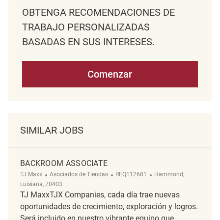
OBTENGA RECOMENDACIONES DE
TRABAJO PERSONALIZADAS
BASADAS EN SUS INTERESES.
Comenzar
SIMILAR JOBS
BACKROOM ASSOCIATE
Categoría
ReqId
Ubicación
TJ Maxx
Asociados de Tiendas
REQ112681
Hammond,
Luisiana, 70403
TJ MaxxTJX Companies, cada día trae nuevas
oportunidades de crecimiento, exploración y logros.
Será incluido en nuestro vibrante equipo que