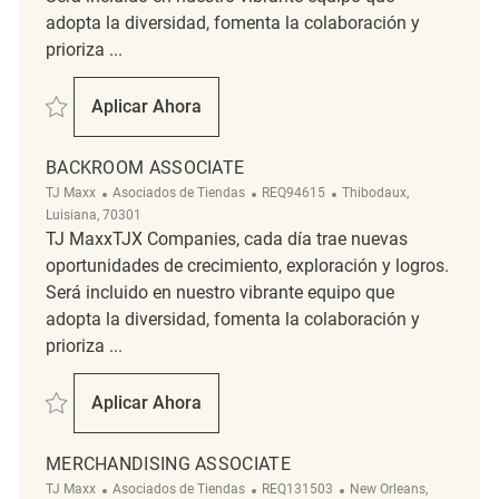
adopta la diversidad, fomenta la colaboración y
prioriza ...
Salvar Backroom Associate REQ112681
Aplicar Ahora
Backroom Associate
BACKROOM ASSOCIATE
Categoría
ReqId
Ubicación
TJ Maxx
Asociados de Tiendas
REQ94615
Thibodaux,
Luisiana, 70301
TJ MaxxTJX Companies, cada día trae nuevas
oportunidades de crecimiento, exploración y logros.
Será incluido en nuestro vibrante equipo que
adopta la diversidad, fomenta la colaboración y
prioriza ...
Salvar Backroom Associate REQ94615
Aplicar Ahora
Backroom Associate
MERCHANDISING ASSOCIATE
Categoría
ReqId
Ubicación
TJ Maxx
Asociados de Tiendas
REQ131503
New Orleans,