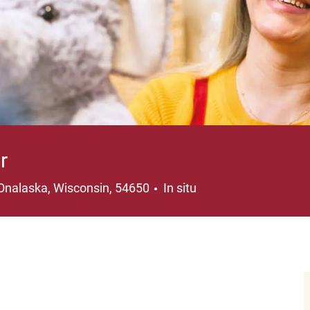
r
Ubicación
Onalaska, Wisconsin, 54650
In situ