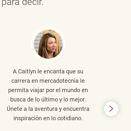
para decir.
A Caitlyn
le encanta que su
Braul
carrera en mercadotecnia le
pers
permita viajar por el mundo en
ento
busca de lo último y lo mejor.
lid
Únete a la aventura y encuentra
TJX,
inspiración en lo cotidiano.
en 
algo