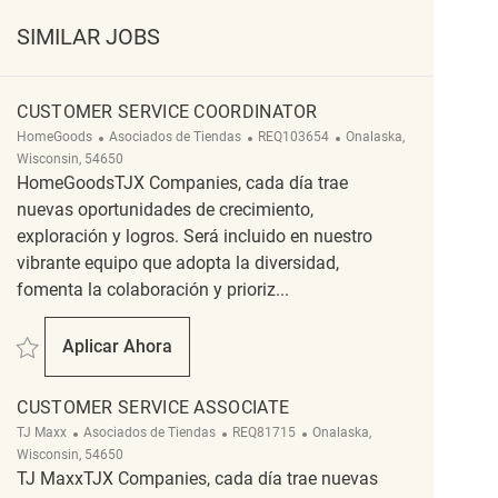
SIMILAR JOBS
CUSTOMER SERVICE COORDINATOR
Categoría
ReqId
Ubicación
HomeGoods
Asociados de Tiendas
REQ103654
Onalaska,
Wisconsin, 54650
HomeGoodsTJX Companies, cada día trae
nuevas oportunidades de crecimiento,
exploración y logros. Será incluido en nuestro
vibrante equipo que adopta la diversidad,
fomenta la colaboración y prioriz...
Salvar Customer Service Coordinator REQ103654
Aplicar Ahora
Customer Service Coordinator
CUSTOMER SERVICE ASSOCIATE
Categoría
ReqId
Ubicación
TJ Maxx
Asociados de Tiendas
REQ81715
Onalaska,
Wisconsin, 54650
TJ MaxxTJX Companies, cada día trae nuevas