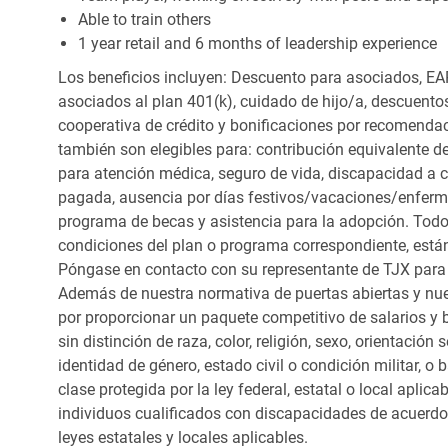
Able to train others
1 year retail and 6 months of leadership experience
Los beneficios incluyen: Descuento para asociados, EAP
asociados al plan 401(k), cuidado de hijo/a, descuento
cooperativa de crédito y bonificaciones por recomendac
también son elegibles para: contribución equivalente d
para atención médica, seguro de vida, discapacidad a c
pagada, ausencia por días festivos/vacaciones/enfer
programa de becas y asistencia para la adopción. Todo
condiciones del plan o programa correspondiente, está
Póngase en contacto con su representante de TJX para
Además de nuestra normativa de puertas abiertas y nue
por proporcionar un paquete competitivo de salarios y 
sin distinción de raza, color, religión, sexo, orientación
identidad de género, estado civil o condición militar, o
clase protegida por la ley federal, estatal o local apl
individuos cualificados con discapacidades de acuerd
leyes estatales y locales aplicables.