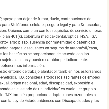
, apoyo para dejar de fumar, duelo, contribuciones de
s para &teléfonos celulares, seguro legal y para &mascotas,
ión. Quienes cumplan con los requisitos de servicio u horas
el plan 401(k), cobertura médica/dental/óptica, HSA, FSA
orto/largo plazo, ausencia por maternidad o paternidad
medad pagada, descuentos en seguros de automóvil/casa,
s los beneficios se proporcionan de acuerdo con las
n sujetos a estas y pueden cambiar periódicamente.
 obtener más información.
stro entorno de trabajo alentador, también nos esforzamos
beneficios. TJX considera a todos los aspirantes de empleo
 sexual, origen nacional, edad, discapacidad, expresión e
 basado en el estado de un individuo' en cualquier grupo o
icable. TJX también proporciona adaptaciones razonables a
o con la Ley de Estadounidenses con Discapacidades y las