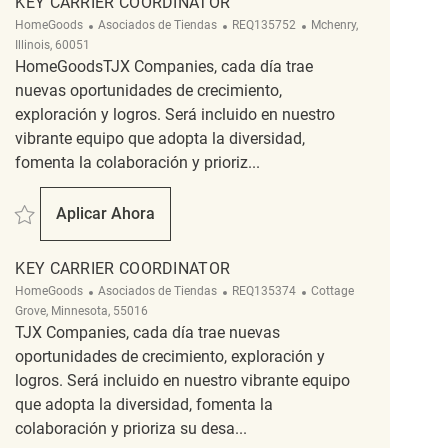
KEY CARRIER COORDINATOR
Categoría
ReqId
Ubicación
HomeGoods
Asociados de Tiendas
REQ135752
Mchenry,
Illinois, 60051
HomeGoodsTJX Companies, cada día trae
nuevas oportunidades de crecimiento,
exploración y logros. Será incluido en nuestro
vibrante equipo que adopta la diversidad,
fomenta la colaboración y prioriz...
Salvar Key Carrier Coordinator REQ135752
Aplicar Ahora
Key Carrier Coordinator
KEY CARRIER COORDINATOR
Categoría
ReqId
Ubicación
HomeGoods
Asociados de Tiendas
REQ135374
Cottage
Grove, Minnesota, 55016
TJX Companies, cada día trae nuevas
oportunidades de crecimiento, exploración y
logros. Será incluido en nuestro vibrante equipo
que adopta la diversidad, fomenta la
colaboración y prioriza su desa...