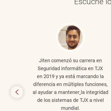
Escuche lo
onante
Jiten
comenzó su carrera en
en
Seguridad informática en TJX
ivo en
en 2019 y ya está marcando la
la
diferencia en múltiples funciones,
 con
al ayudar a mantener
la integridad
tes
de los sistemas de TJX a nivel
te en
mundial.