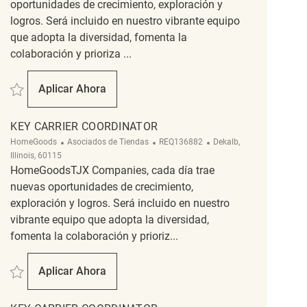
oportunidades de crecimiento, exploración y
logros. Será incluido en nuestro vibrante equipo
que adopta la diversidad, fomenta la
colaboración y prioriza ...
Salvar Customer Service Associate REQ81715
Aplicar Ahora
Customer Service Associate
KEY CARRIER COORDINATOR
Categoría
ReqId
Ubicación
HomeGoods
Asociados de Tiendas
REQ136882
Dekalb,
Illinois, 60115
HomeGoodsTJX Companies, cada día trae
nuevas oportunidades de crecimiento,
exploración y logros. Será incluido en nuestro
vibrante equipo que adopta la diversidad,
fomenta la colaboración y prioriz...
Salvar Key Carrier Coordinator REQ136882
Aplicar Ahora
Key Carrier Coordinator