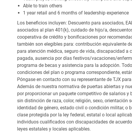
Able to train others
1 year retail and 6 months of leadership experience
Los beneficios incluyen: Descuento para asociados, EAP
asociados al plan 401(k), cuidado de hijo/a, descuento
cooperativa de crédito y bonificaciones por recomendac
también son elegibles para: contribución equivalente d
para atención médica, seguro de vida, discapacidad a c
pagada, ausencia por días festivos/vacaciones/enfer
programa de becas y asistencia para la adopción. Todo
condiciones del plan o programa correspondiente, está
Póngase en contacto con su representante de TJX para
Además de nuestra normativa de puertas abiertas y nue
por proporcionar un paquete competitivo de salarios y 
sin distinción de raza, color, religión, sexo, orientación
identidad de género, estado civil o condición militar, o
clase protegida por la ley federal, estatal o local apl
individuos cualificados con discapacidades de acuerd
leyes estatales y locales aplicables.