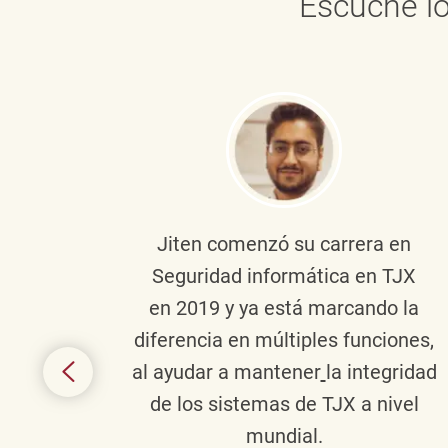
Escuche lo
onante
Jiten
comenzó su carrera en
en
Seguridad informática en TJX
ivo en
en 2019 y ya está marcando la
la
diferencia en múltiples funciones,
 con
al ayudar a mantener
la integridad
tes
de los sistemas de TJX a nivel
te en
mundial.