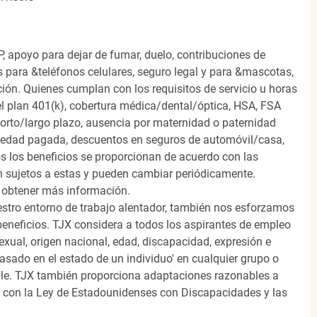
, apoyo para dejar de fumar, duelo, contribuciones de
s para &teléfonos celulares, seguro legal y para &mascotas,
ión. Quienes cumplan con los requisitos de servicio u horas
el plan 401(k), cobertura médica/dental/óptica, HSA, FSA
orto/largo plazo, ausencia por maternidad o paternidad
medad pagada, descuentos en seguros de automóvil/casa,
s los beneficios se proporcionan de acuerdo con las
n sujetos a estas y pueden cambiar periódicamente.
 obtener más información.
stro entorno de trabajo alentador, también nos esforzamos
beneficios. TJX considera a todos los aspirantes de empleo
 sexual, origen nacional, edad, discapacidad, expresión e
 basado en el estado de un individuo' en cualquier grupo o
icable. TJX también proporciona adaptaciones razonables a
o con la Ley de Estadounidenses con Discapacidades y las