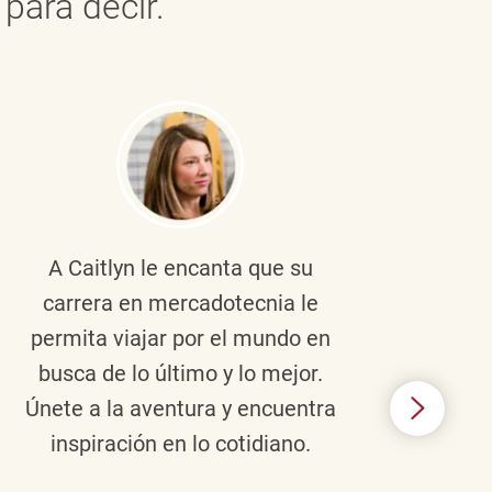
para decir.
A Caitlyn
le encanta que su
Braul
carrera en mercadotecnia le
pers
permita viajar por el mundo en
ento
busca de lo último y lo mejor.
lid
Únete a la aventura y encuentra
TJX,
inspiración en lo cotidiano.
en 
algo