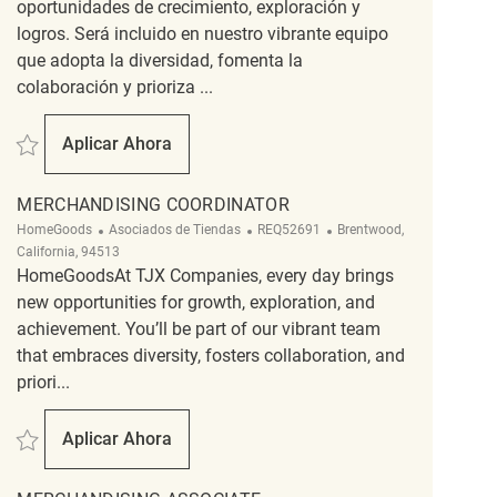
oportunidades de crecimiento, exploración y
logros. Será incluido en nuestro vibrante equipo
que adopta la diversidad, fomenta la
colaboración y prioriza ...
Salvar customer experience coordinator REQ138537
Aplicar Ahora
Customer Experience Coordinator
MERCHANDISING COORDINATOR
Categoría
ReqId
Ubicación
HomeGoods
Asociados de Tiendas
REQ52691
Brentwood,
California, 94513
HomeGoodsAt TJX Companies, every day brings
new opportunities for growth, exploration, and
achievement. You’ll be part of our vibrant team
that embraces diversity, fosters collaboration, and
priori...
Salvar Merchandising Coordinator REQ52691
Aplicar Ahora
Merchandising Coordinator