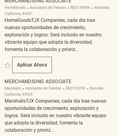
MERCHANDISING ASSOCIATE
Categoría
ReqId
Ubicación
HomeGoods
Asociados de Tiendas
REQ138894
Alameda,
California, 94501
HomeGoodsTJX Companies, cada día trae
nuevas oportunidades de crecimiento,
exploración y logros. Será incluido en nuestro
vibrante equipo que adopta la diversidad,
fomenta la colaboración y prioriz...
Salvar merchandising associate REQ138894
Aplicar Ahora
Merchandising Associate
MERCHANDISING ASSOCIATE
Categoría
ReqId
Ubicación
Marshalls
Asociados de Tiendas
REQ132059
Danville,
California, 94526
MarshallsTJX Companies, cada día trae nuevas
oportunidades de crecimiento, exploración y
logros. Será incluido en nuestro vibrante equipo
que adopta la diversidad, fomenta la
colaboración y prioriz...