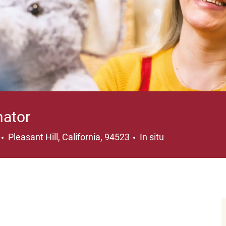
nator
Ubicación
Pleasant Hill, California, 94523
In situ