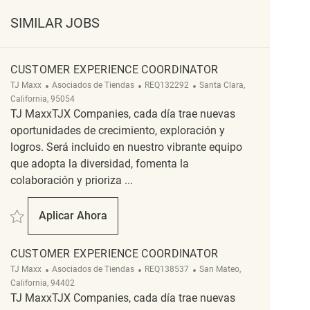
SIMILAR JOBS
CUSTOMER EXPERIENCE COORDINATOR
Categoría
ReqId
Ubicación
TJ Maxx
Asociados de Tiendas
REQ132292
Santa Clara,
California, 95054
TJ MaxxTJX Companies, cada día trae nuevas
oportunidades de crecimiento, exploración y
logros. Será incluido en nuestro vibrante equipo
que adopta la diversidad, fomenta la
colaboración y prioriza ...
Salvar Customer Experience Coordinator REQ132292
Aplicar Ahora
Customer Experience Coordinator
CUSTOMER EXPERIENCE COORDINATOR
Categoría
ReqId
Ubicación
TJ Maxx
Asociados de Tiendas
REQ138537
San Mateo,
California, 94402
TJ MaxxTJX Companies, cada día trae nuevas