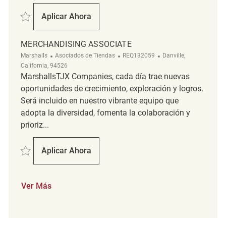
Salvar merchandising associate REQ138894
Aplicar Ahora
Merchandising Associate
MERCHANDISING ASSOCIATE
Categoría
ReqId
Ubicación
Marshalls
Asociados de Tiendas
REQ132059
Danville,
California, 94526
MarshallsTJX Companies, cada día trae nuevas
oportunidades de crecimiento, exploración y logros.
Será incluido en nuestro vibrante equipo que
adopta la diversidad, fomenta la colaboración y
prioriz...
Salvar Merchandising Associate REQ132059
Aplicar Ahora
Merchandising Associate
Ver Más