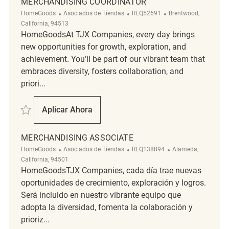
MERCHANDISING COORDINATOR
Categoría
ReqId
Ubicación
HomeGoods
Asociados de Tiendas
REQ52691
Brentwood,
California, 94513
HomeGoodsAt TJX Companies, every day brings
new opportunities for growth, exploration, and
achievement. You’ll be part of our vibrant team that
embraces diversity, fosters collaboration, and
priori...
Salvar Merchandising Coordinator REQ52691
Aplicar Ahora
Merchandising Coordinator
MERCHANDISING ASSOCIATE
Categoría
ReqId
Ubicación
HomeGoods
Asociados de Tiendas
REQ138894
Alameda,
California, 94501
HomeGoodsTJX Companies, cada día trae nuevas
oportunidades de crecimiento, exploración y logros.
Será incluido en nuestro vibrante equipo que
adopta la diversidad, fomenta la colaboración y
prioriz...