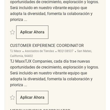
oportunidades de crecimiento, exploración y logros.
Será incluido en nuestro vibrante equipo que
adopta la diversidad, fomenta la colaboración y
prioriza ...
Salvar Customer Experience Coordinator REQ132292
Aplicar Ahora
Customer Experience Coordinator
CUSTOMER EXPERIENCE COORDINATOR
Categoría
ReqId
Ubicación
TJ Maxx
Asociados de Tiendas
REQ138537
San Mateo,
California, 94402
TJ MaxxTJX Companies, cada día trae nuevas
oportunidades de crecimiento, exploración y logros.
Será incluido en nuestro vibrante equipo que
adopta la diversidad, fomenta la colaboración y
prioriza ...
Salvar customer experience coordinator REQ138537
Aplicar Ahora
Customer Experience Coordinator