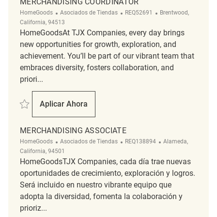
MERCHANDISING COORDINATOR
Categoría
ReqId
Ubicación
HomeGoods
Asociados de Tiendas
REQ52691
Brentwood,
California, 94513
HomeGoodsAt TJX Companies, every day brings
new opportunities for growth, exploration, and
achievement. You’ll be part of our vibrant team that
embraces diversity, fosters collaboration, and
priori...
Salvar Merchandising Coordinator REQ52691
Aplicar Ahora
Merchandising Coordinator
MERCHANDISING ASSOCIATE
Categoría
ReqId
Ubicación
HomeGoods
Asociados de Tiendas
REQ138894
Alameda,
California, 94501
HomeGoodsTJX Companies, cada día trae nuevas
oportunidades de crecimiento, exploración y logros.
Será incluido en nuestro vibrante equipo que
adopta la diversidad, fomenta la colaboración y
prioriz...