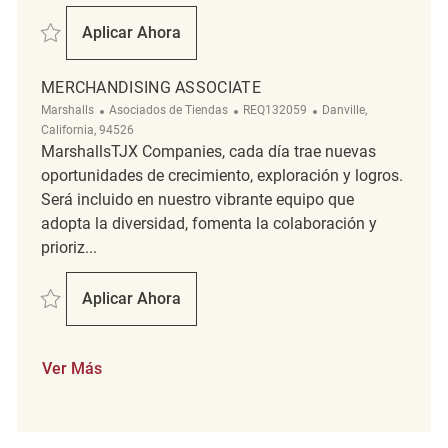
Salvar merchandising associate REQ138894
Aplicar Ahora
Merchandising Associate
MERCHANDISING ASSOCIATE
Categoría
ReqId
Ubicación
Marshalls
Asociados de Tiendas
REQ132059
Danville,
California, 94526
MarshallsTJX Companies, cada día trae nuevas
oportunidades de crecimiento, exploración y logros.
Será incluido en nuestro vibrante equipo que
adopta la diversidad, fomenta la colaboración y
prioriz...
Salvar Merchandising Associate REQ132059
Aplicar Ahora
Merchandising Associate
Ver Más