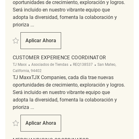
oportunidades de crecimiento, exploración y logros.
Será incluido en nuestro vibrante equipo que
adopta la diversidad, fomenta la colaboración y
prioriza ...
Salvar Customer Experience Coordinator REQ132292
Aplicar Ahora
Customer Experience Coordinator
CUSTOMER EXPERIENCE COORDINATOR
Categoría
ReqId
Ubicación
TJ Maxx
Asociados de Tiendas
REQ138537
San Mateo,
California, 94402
TJ MaxxTJX Companies, cada día trae nuevas
oportunidades de crecimiento, exploración y logros.
Será incluido en nuestro vibrante equipo que
adopta la diversidad, fomenta la colaboración y
prioriza ...
Salvar customer experience coordinator REQ138537
Aplicar Ahora
Customer Experience Coordinator